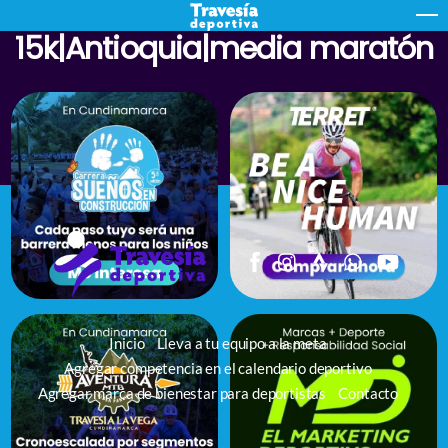
Skip
M
15k|Antioquia|media maratón
to
content
Inicio
Lleva a tu equipo a la meta
Agregar competencia en el calendario deportivo
Agregar marca de bienestar para deportistas
Contacto