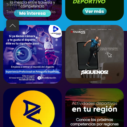
Travesía Deportiva 2026
Todos los derechos reservados
Back
to
top