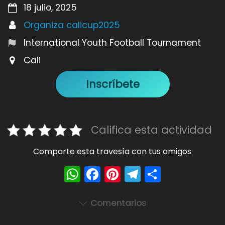
18 julio, 2025
Organiza calicup2025
International Youth Football Tournament
Cali
Inscríbete
Califica esta actividad
Comparte esta travesía con tus amigos
W
F
Pi
T
S
h
a
nt
el
h
a
c
er
e
ar
Comentarios
ts
e
e
gr
e