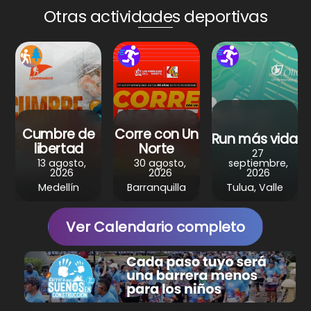
A
b
st
a
Otras actividades deportivas
p
o
m
p
o
k
Cumbre de
Corre con Un
Run más vida
libertad
Norte
27
13 agosto,
30 agosto,
septiembre,
2026
2026
2026
Medellín
Barranquilla
Tulua, Valle
Ver Calendario completo