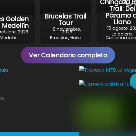
C
Chingaza E
Trail: Del
Páramo a
Brucelas Trail
cs Golden
Llano
Tour
 Medellín
15 agosto, 20
8 noviembre,
octubre, 2026
2026
La calera,
Medellín
Brucelas, Huila
Cundinamar
Ver Calendario completo