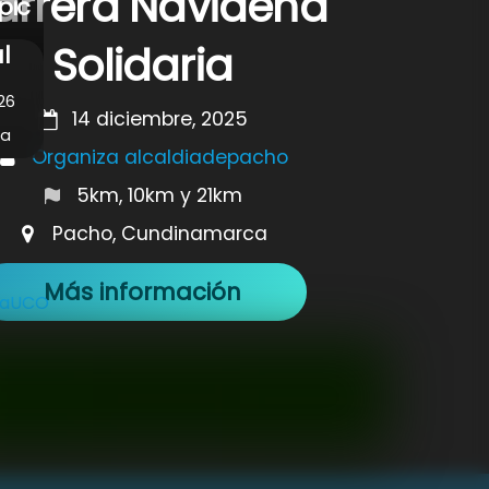
arrera Navideña
pic
Solidaria
l
26
14 diciembre, 2025
ca
Organiza alcaldiadepacho
5km, 10km y 21km
Pacho, Cundinamarca
Más información