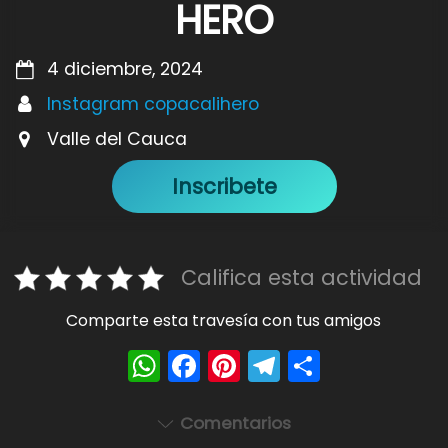
HERO
4 diciembre, 2024
Instagram copacalihero
Valle del Cauca
Inscribete
Califica esta actividad
Comparte esta travesía con tus amigos
W
F
Pi
T
S
h
a
nt
el
h
a
c
er
e
ar
Comentarios