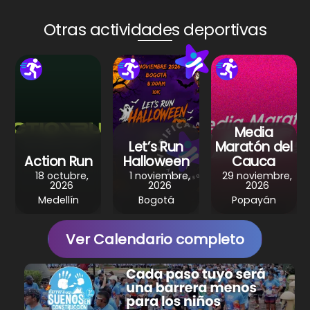
ts
e
e
gr
e
A
b
st
a
Otras actividades deportivas
p
o
m
p
o
k
Media
Let’s Run
Maratón del
Action Run
Halloween
Cauca
18 octubre,
1 noviembre,
29 noviembre,
2026
2026
2026
Medellín
Bogotá
Popayán
Ver Calendario completo