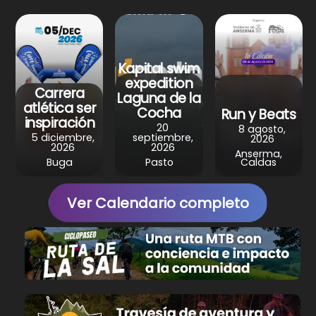
s
b
e
g
e
A
o
r
r
p
o
e
a
Kapital swim
p
k
s
m
expedition
Carrera
Laguna de la
t
atlética ser
Cocha
Run y Beats
inspiración
20
8 agosto,
5 diciembre,
septiembre,
2026
2026
2026
Anserma,
Buga
Pasto
Caldas
Ver Calendario completo