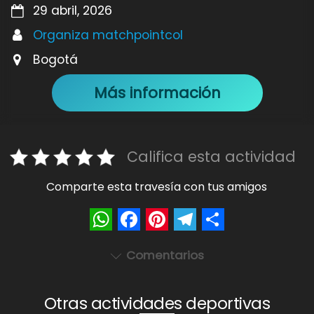
29 abril, 2026
Organiza matchpointcol
Bogotá
Más información
Califica esta actividad
Comparte esta travesía con tus amigos
W
F
P
T
S
Comentarios
h
a
i
e
h
a
c
n
l
a
Otras actividades deportivas
t
e
t
e
r