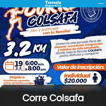
Skip
M
to
content
Corre Colsafa