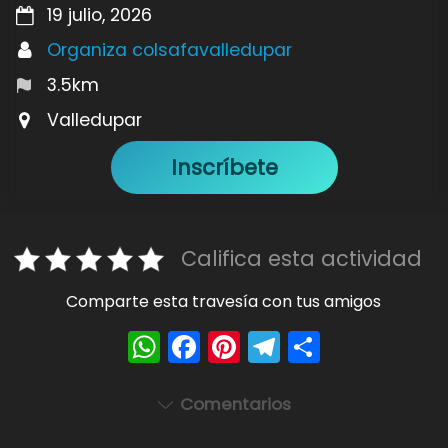
19 julio, 2026
Organiza colsafavalledupar
3.5km
Valledupar
Inscríbete
Califica esta actividad
Comparte esta travesía con tus amigos
W
F
Pi
T
S
h
a
nt
el
h
a
c
er
e
ar
Comentarios
ts
e
e
gr
e