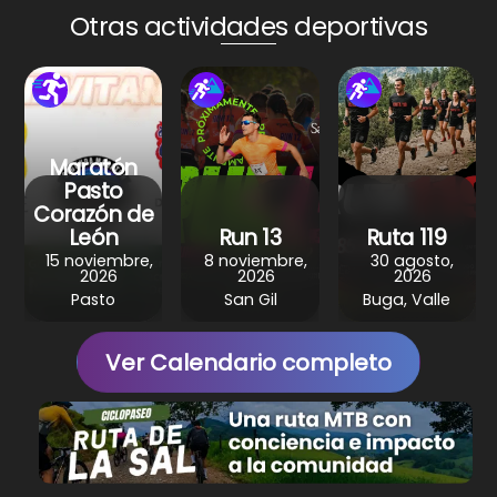
A
b
st
a
Otras actividades deportivas
p
o
m
p
o
k
Maratón
Pasto
Corazón de
León
Run 13
Ruta 119
15 noviembre,
8 noviembre,
30 agosto,
2026
2026
2026
Pasto
San Gil
Buga, Valle
Ver Calendario completo