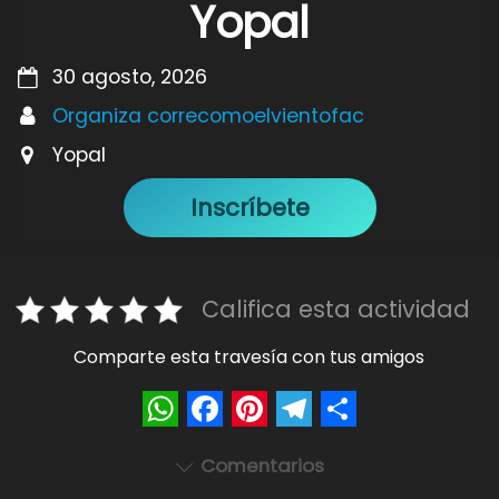
Yopal
30 agosto, 2026
Organiza correcomoelvientofac
Yopal
Inscríbete
Califica esta actividad
Comparte esta travesía con tus amigos
W
F
P
T
S
Comentarios
h
a
i
e
h