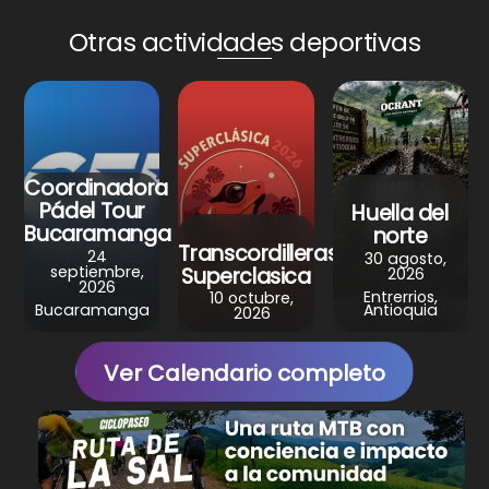
a
c
n
l
a
Otras actividades deportivas
t
e
t
e
r
s
b
e
g
e
A
o
r
r
p
o
e
a
p
k
s
m
Coordinadora
Pádel Tour
Huella del
t
Bucaramanga
norte
Transcordilleras
24
30 agosto,
septiembre,
Superclasica
2026
2026
Entrerrios,
10 octubre,
Bucaramanga
Antioquia
2026
Ver Calendario completo