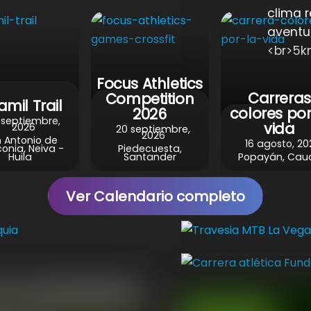
s
b
e
g
e
clima 
A
o
r
r
aventur
p
o
e
a
<br>5k
p
k
s
m
Focus Athletics
t
Carreras
Competition
lamil Trail
colores por
2026
 septiembre,
vida
2026
20 septiembre,
2026
 Antonio de
16 agosto, 20
onia, Neiva -
Piedecuesta,
Huila
Santander
Popayán, Cau
Ver Calendario completo