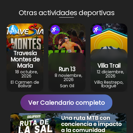
ts
e
e
gr
e
A
b
st
a
Otras actividades deportivas
p
o
m
p
o
k
Travesía
Montes de
María
Villa Trail
Run 13
18 octubre,
12 diciembre,
8 noviembre,
2026
2026
2026
El Carmen de
Villa Restrepo,
Bolivar
San Gil
Ibagué
Ver Calendario completo