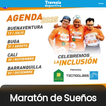
Skip
M
to
content
Maratón de Sueños