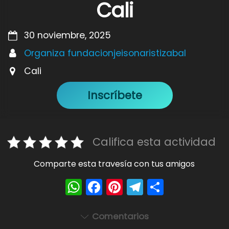
Cali
30 noviembre, 2025
Organiza fundacionjeisonaristizabal
Cali
Inscríbete
Califica esta actividad
Comparte esta travesía con tus amigos
W
F
Pi
T
S
h
a
nt
el
h
a
c
er
e
ar
Comentarios