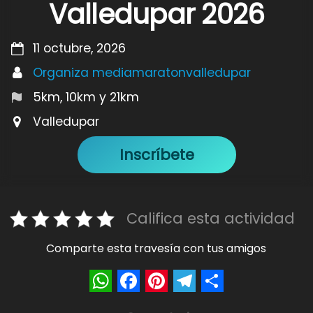
Valledupar 2026
11 octubre, 2026
Organiza mediamaratonvalledupar
5km, 10km y 21km
Valledupar
Inscríbete
Califica esta actividad
Comparte esta travesía con tus amigos
W
F
P
T
S