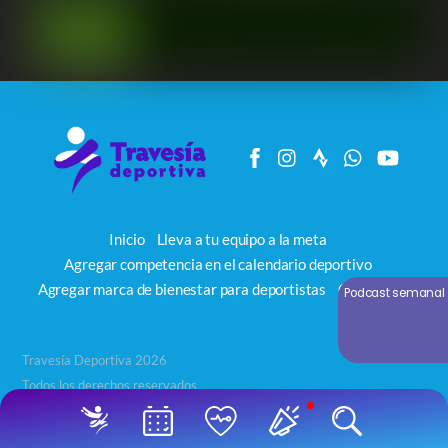
Inicio
Lleva a tu equipo a la meta
Agregar competencia en el calendario deportivo
Agregar marca de bienestar para deportistas
Contacto
Podcast semanal
Travesía Deportiva 2026
Todos los derechos reservados
Back