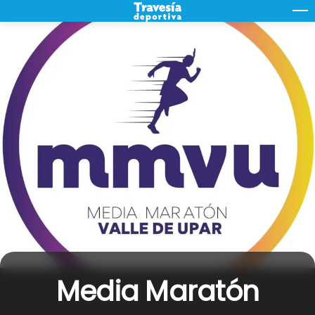
Skip
M
to
content
Media Maratón