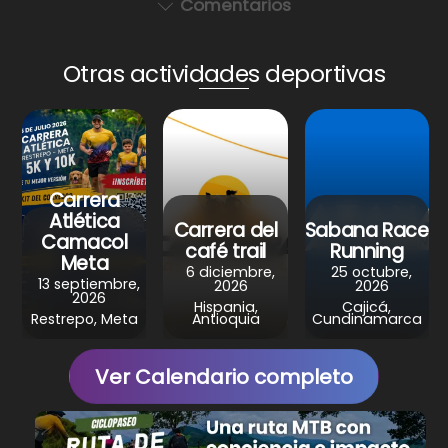
Comentarios
h
a
i
e
h
a
c
n
l
a
Otras actividades deportivas
t
e
t
e
r
s
b
e
g
e
A
o
r
r
p
o
e
a
p
k
s
m
Carrera
Atlética
Carrera del
Sabana Race
t
Camacol
café trail
Running
Meta
6 diciembre,
25 octubre,
13 septiembre,
2026
2026
2026
Hispania,
Cajicá,
Restrepo, Meta
Antioquia
Cundinamarca
Ver Calendario completo