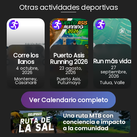
A
b
st
a
Otras actividades deportivas
p
o
m
p
o
k
Corre los
Puerto Asis
Run más vida
llanos
Running 2026
27
4 octubre,
23 agosto,
septiembre,
2026
2026
2026
Monterrey,
Puerto Asis,
Casanare
Putumayo
Tulua, Valle
Ver Calendario completo