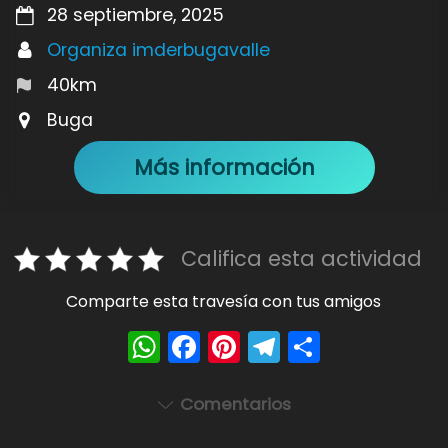
28 septiembre, 2025
Organiza imderbugavalle
40km
Buga
Más información
Califica esta actividad
Comparte esta travesía con tus amigos
W
F
Pi
T
S
h
a
nt
el
h
a
c
er
e
ar
Comentarios
ts
e
e
gr
e