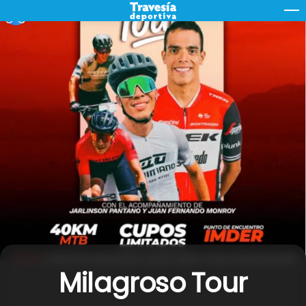
Skip
M
to
content
Milagroso Tour