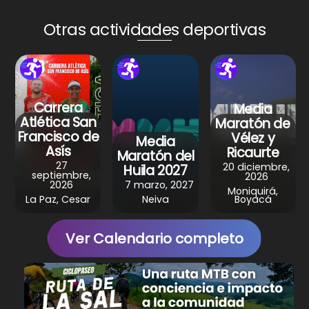
ts
e
e
gr
e
A
b
st
a
Otras actividades deportivas
p
o
m
p
o
k
Carrera
Media
Atlética San
Maratón de
Francisco de
Vélez y
Media
Asís
Ricaurte
Maratón del
27
20 diciembre,
Huila 2027
septiembre,
2026
2026
7 marzo, 2027
Moniquirá,
La Paz, Cesar
Neiva
Boyacá
Ver Calendario completo