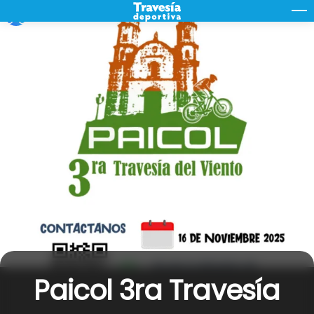
Skip
M
to
content
Paicol 3ra Travesía