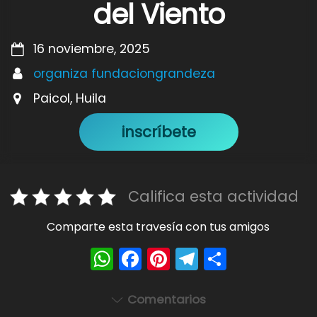
del Viento
16 noviembre, 2025
organiza fundaciongrandeza
Paicol, Huila
inscríbete
Califica esta actividad
Comparte esta travesía con tus amigos
W
F
Pi
T
S
h
a
nt
el
h
a
c
er
e
ar
Comentarios