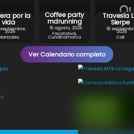
Qu
Coffee party
era por la
Travesía 
mdrunning
vida
Sierpe
15 agosto, 2026
 septiembre,
18 septiembr
2026
2026
Facatativá,
Manizales
Cundinamarca
Cali
Ver Calendario completo