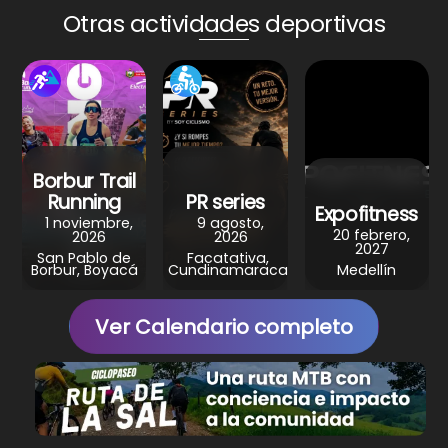
A
b
st
a
Otras actividades deportivas
p
o
m
p
o
k
Borbur Trail
Running
PR series
Expofitness
1 noviembre,
9 agosto,
20 febrero,
2026
2026
2027
San Pablo de
Facatativa,
Borbur, Boyacá
Cundinamaraca
Medellín
Ver Calendario completo