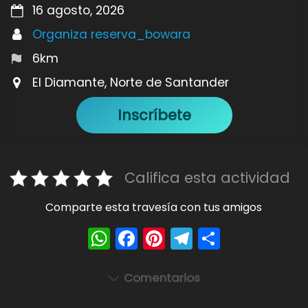
16 agosto, 2026
Organiza reserva_bowara
6km
El Diamante, Norte de Santander
Inscríbete
Califica esta actividad
Comparte esta travesía con tus amigos
W
F
Pi
T
S
h
a
nt
el
h
a
c
er
e
ar
Comentarios
ts
e
e
gr
e