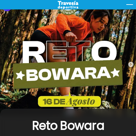
Skip
M
to
content
Reto Bowara