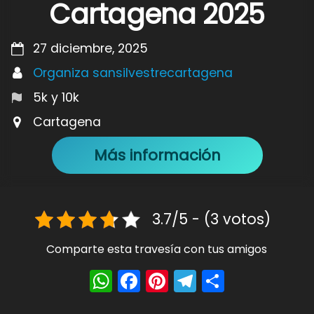
Cartagena 2025
27 diciembre, 2025
Organiza sansilvestrecartagena
5k y 10k
Cartagena
Más información
3.7/5 - (3 votos)
Comparte esta travesía con tus amigos
W
F
Pi
T
S
h
a
nt
el
h