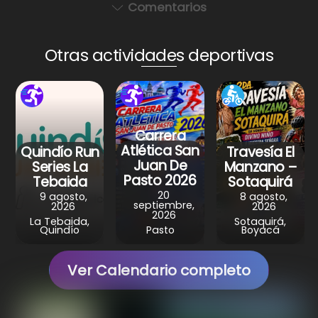
a
c
er
e
ar
Comentarios
ts
e
e
gr
e
A
b
st
a
Otras actividades deportivas
p
o
m
p
o
k
Carrera
Atlética San
Quindío Run
Travesía El
Juan De
Series La
Manzano –
Pasto 2026
Tebaida
Sotaquirá
20
9 agosto,
8 agosto,
septiembre,
2026
2026
2026
La Tebaida,
Sotaquirá,
Quindío
Pasto
Boyacá
Ver Calendario completo