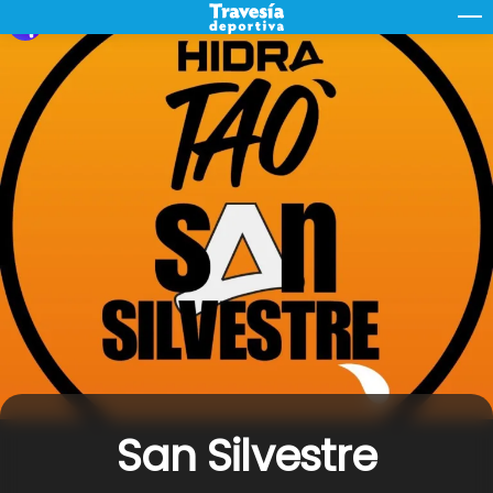
Skip
M
to
content
San Silvestre