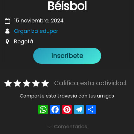
Béisbol
15 noviembre, 2024
Organiza edupor
Bogotá
Inscríbete
Califica esta actividad
Comparte esta travesía con tus amigos
W
F
Pi
T
S
h
a
nt
el
h
a
c
er
e
ar
Comentarios