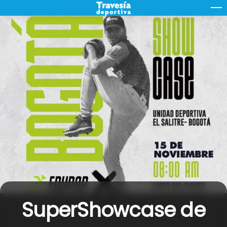
Skip
M
to
content
SuperShowcase de