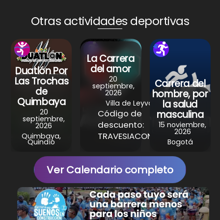
ts
e
e
gr
e
A
b
st
a
Otras actividades deportivas
p
o
m
p
o
La Carrera
k
del amor
Duatlón Por
20
Las Trochas
Carrera del
septiembre,
de
hombre, por
2026
Quimbaya
la salud
Villa de Leyva
20
Código de
masculina
septiembre,
descuento:
15 noviembre,
2026
2026
TRAVESIACONAMOR
Quimbaya,
Quindío
Bogotá
Ver Calendario completo