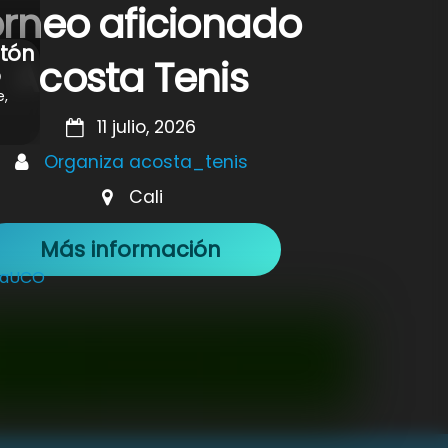
rneo aficionado
tón
Acosta Tenis
o
e,
11 julio, 2026
Organiza acosta_tenis
Cali
Más información