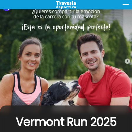
Skip
M
to
content
Vermont Run 2025