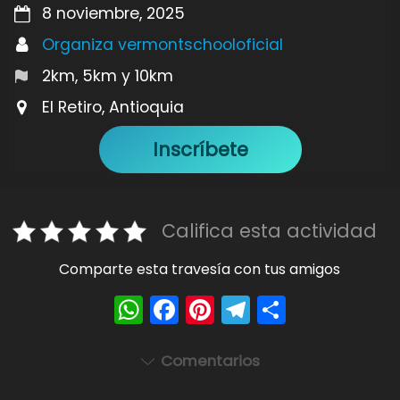
8 noviembre, 2025
Organiza vermontschooloficial
2km, 5km y 10km
El Retiro, Antioquia
Inscríbete
Califica esta actividad
Comparte esta travesía con tus amigos
W
F
Pi
T
S
h
a
nt
el
h
a
c
er
e
ar
Comentarios
ts
e
e
gr
e