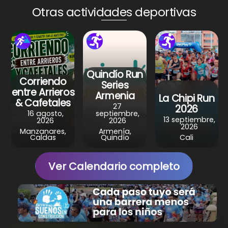
A
b
st
a
Otras actividades deportivas
p
o
m
p
o
k
Quindío Run
Corriendo
Series
entre Arrieros
Armenia
La Chipi Run
& Cafetales
27
2026
16 agosto,
septiembre,
13 septiembre,
2026
2026
2026
Manzanares,
Armenía,
Caldas
Quindío
Cali
Ver Calendario completo