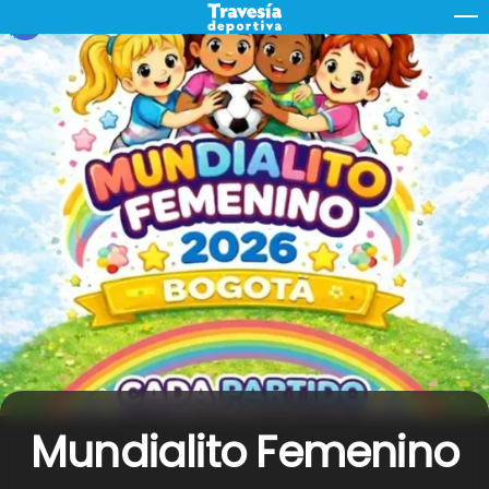
Skip
M
to
content
Mundialito Femenino