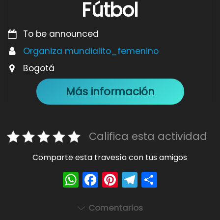
Fútbol
To be announced
Organiza mundialito_femenino
Bogotá
Más información
Califica esta actividad
Comparte esta travesía con tus amigos
W
F
Pi
T
S
h
a
nt
el
h
a
c
er
e
ar
Comentarios