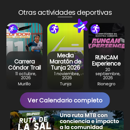
ts
e
e
gr
e
A
b
st
a
Otras actividades deportivas
p
o
m
p
o
k
Media
RUNCAM
Carrera
Maratón de
Experience
Cóndor Trail
Tunja 2026
20
11 octubre,
1 noviembre,
septiembre,
2026
2026
2026
Murillo
Tunja
Rionegro
Ver Calendario completo