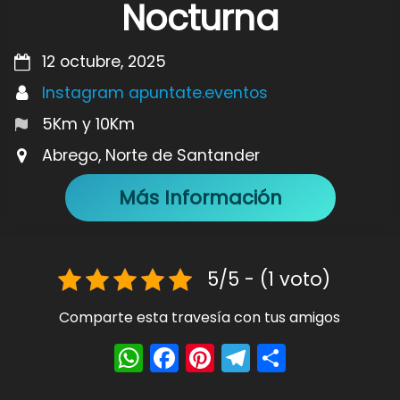
Nocturna
12 octubre, 2025
Instagram apuntate.eventos
5Km y 10Km
Abrego, Norte de Santander
Más Información
5/5 - (1 voto)
Comparte esta travesía con tus amigos
W
F
Pi
T
S
h
a
nt
el
h