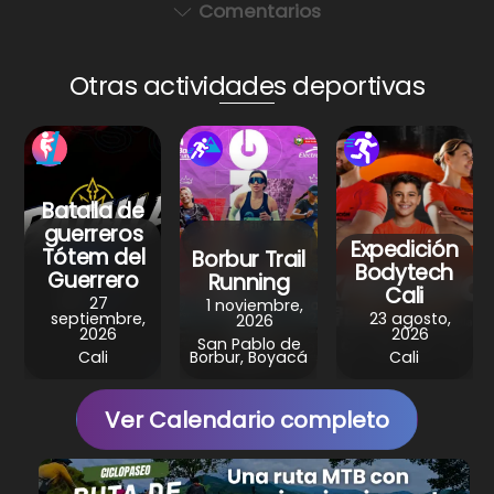
a
c
er
e
ar
Comentarios
ts
e
e
gr
e
A
b
st
a
Otras actividades deportivas
p
o
m
p
o
k
Batalla de
guerreros
Expedición
Tótem del
Borbur Trail
Bodytech
Guerrero
Running
Cali
27
1 noviembre,
septiembre,
23 agosto,
2026
2026
2026
San Pablo de
Cali
Borbur, Boyacá
Cali
Ver Calendario completo