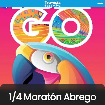
Skip
M
to
content
1/4 Maratón Abrego