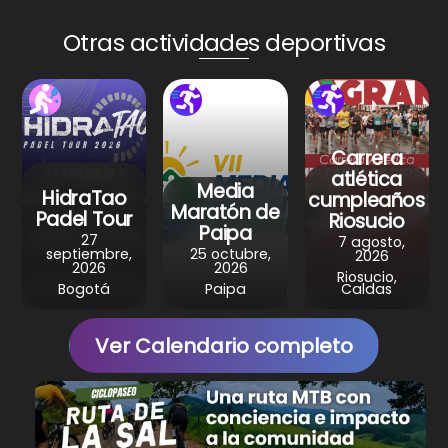
ts
e
e
gr
e
A
b
st
a
Otras actividades deportivas
p
o
m
p
o
k
Carrera
atlética
Media
HidraTao
cumpleaños
Maratón de
Padel Tour
Riosucio
Paipa
27
7 agosto,
septiembre,
25 octubre,
2026
2026
2026
Riosucio,
Bogotá
Paipa
Caldas
Ver Calendario completo