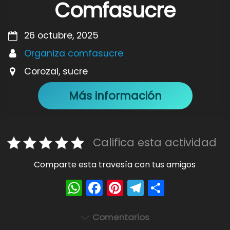
Comfasucre
26 octubre, 2025
Organiza comfasucre
Corozal, sucre
Más información
Califica esta actividad
Comparte esta travesía con tus amigos
W
F
Pi
T
S
h
a
nt
el
h
a
c
er
e
ar
Comentarios