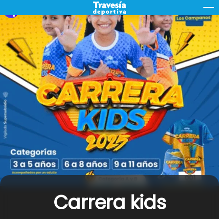
Skip
M
to
content
Carrera kids