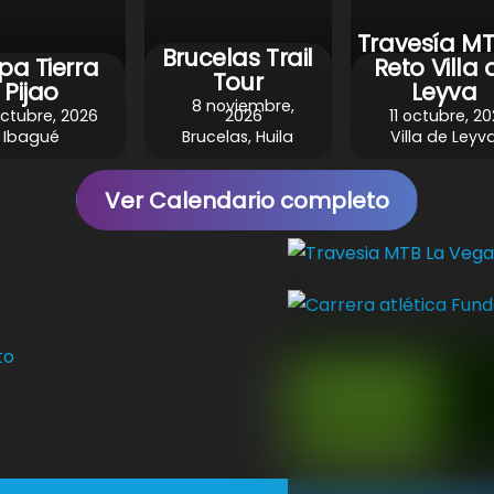
Travesía MT
Brucelas Trail
pa Tierra
Reto Villa 
Tour
Pijao
Leyva
8 noviembre,
octubre, 2026
2026
11 octubre, 2
Ibagué
Brucelas, Huila
Villa de Leyv
Ver Calendario completo