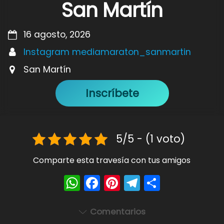
San Martín
16 agosto, 2026
Instagram mediamaraton_sanmartin
San Martín
Inscríbete
5/5 - (1 voto)
Comparte esta travesía con tus amigos
W
F
Pi
T
S
h
a
nt
el
h
a
c
er
e
ar
Comentarios