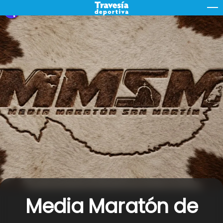
Skip
M
to
content
Media Maratón de