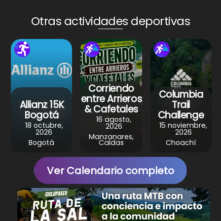
ts
e
e
gr
e
A
b
st
a
Otras actividades deportivas
p
o
m
p
o
k
Corriendo
Columbia
entre Arrieros
Allianz 15K
Trail
& Cafetales
Bogotá
Challenge
16 agosto,
18 octubre,
15 noviembre,
2026
2026
2026
Manzanares,
Bogotá
Caldas
Choachí
Ver Calendario completo