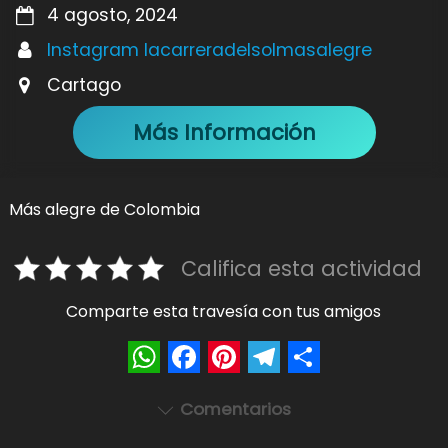
4 agosto, 2024
Instagram lacarreradelsolmasalegre
Cartago
Más Información
Más alegre de Colombia
Califica esta actividad
Comparte esta travesía con tus amigos
W
F
P
T
S
Comentarios
h
a
i
e
h