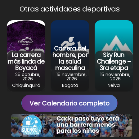
a
c
n
l
a
Otras actividades deportivas
t
e
t
e
r
s
b
e
g
e
A
o
r
r
p
o
e
a
p
k
s
m
Carrera del
La carrera
hombre, por
Sky Run
t
más linda de
la salud
Challenge –
Boyacá
masculina
3ra etapa
25 octubre,
15 noviembre,
15 noviembre,
2026
2026
2026
Chiquinquirá
Bogotá
Neiva
Ver Calendario completo