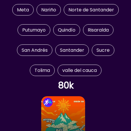
Meta
Nariño
Norte de Santander
Putumayo
Quindío
Risaralda
San Andrés
Santander
Sucre
Tolima
valle del cauca
80k