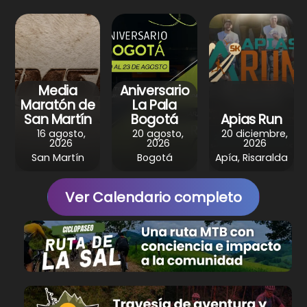
s
b
e
g
e
A
o
r
r
p
o
e
a
p
k
s
m
Media
Aniversario
t
Maratón de
La Pala
San Martín
Bogotá
Apias Run
16 agosto,
20 agosto,
20 diciembre,
2026
2026
2026
San Martín
Bogotá
Apía, Risaralda
Ver Calendario completo