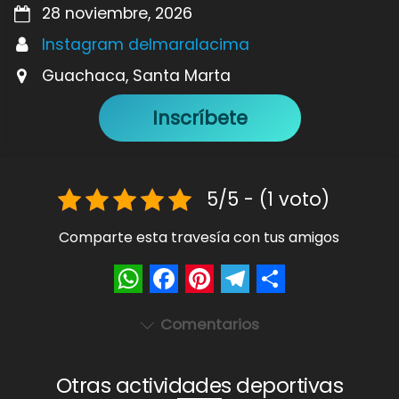
28 noviembre, 2026
Instagram delmaralacima
Guachaca, Santa Marta
Inscríbete
5/5 - (1 voto)
Comparte esta travesía con tus amigos
W
F
P
T
S
Comentarios
h
a
i
e
h
a
c
n
l
a
Otras actividades deportivas
t
e
t
e
r