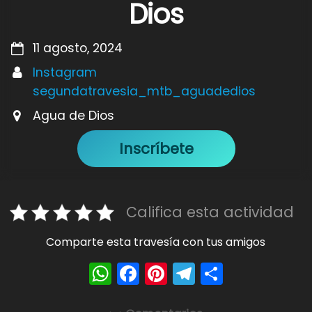
Dios
11 agosto, 2024
Instagram
segundatravesia_mtb_aguadedios
Agua de Dios
Inscríbete
Califica esta actividad
Comparte esta travesía con tus amigos
W
F
Pi
T
S
h
a
nt
el
h