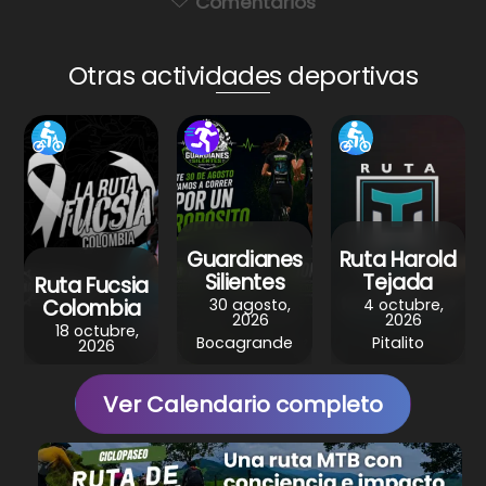
a
c
er
e
ar
Comentarios
ts
e
e
gr
e
A
b
st
a
Otras actividades deportivas
p
o
m
p
o
k
Guardianes
Ruta Harold
Silientes
Tejada
Ruta Fucsia
30 agosto,
4 octubre,
Colombia
2026
2026
18 octubre,
Bocagrande
Pitalito
2026
Ver Calendario completo