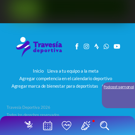
Inicio
Lleva a tu equipo a la meta
Agregar competencia en el calendario deportivo
Agregar marca de bienestar para deportistas
Contacto
Podcast semanal
Travesía Deportiva 2026
Todos los derechos reservados
Back