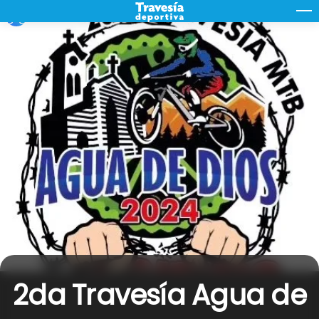
Skip
M
to
content
2da Travesía Agua de