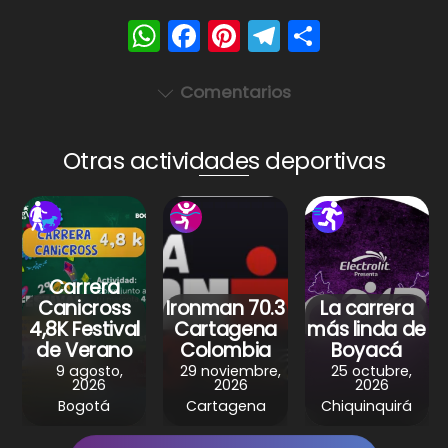
W
F
Pi
T
S
h
a
nt
el
h
a
c
er
e
ar
Comentarios
ts
e
e
gr
e
A
b
st
a
Otras actividades deportivas
p
o
m
p
o
k
Carrera
Canicross
Ironman 70.3
La carrera
4,8K Festival
Cartagena
más linda de
de Verano
Colombia
Boyacá
9 agosto,
29 noviembre,
25 octubre,
2026
2026
2026
Bogotá
Cartagena
Chiquinquirá