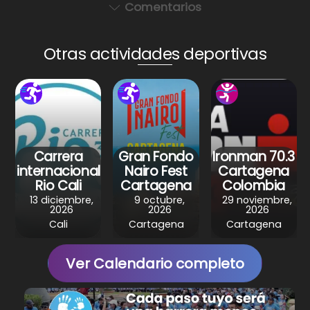
a
c
er
e
ar
Comentarios
ts
e
e
gr
e
A
b
st
a
Otras actividades deportivas
p
o
m
p
o
k
Carrera
Gran Fondo
Ironman 70.3
internacional
Nairo Fest
Cartagena
Rio Cali
Cartagena
Colombia
13 diciembre,
9 octubre,
29 noviembre,
2026
2026
2026
Cali
Cartagena
Cartagena
Ver Calendario completo