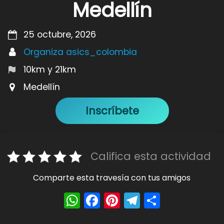
Medellín
25 octubre, 2026
Organiza asics_colombia
10km y 21km
Medellín
Inscríbete
Califica esta actividad
Comparte esta travesía con tus amigos
W
F
Pi
T
S
h
a
nt
el
h