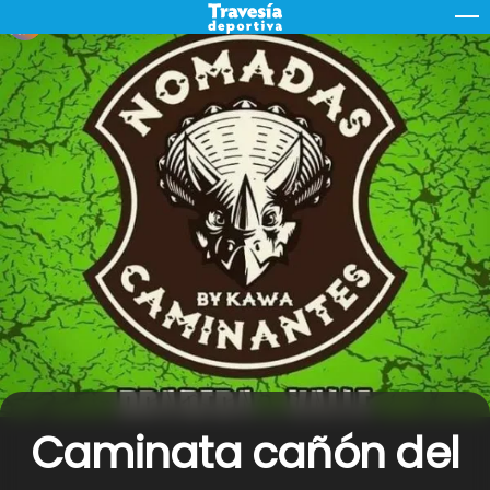
Skip
M
to
content
Caminata cañón del