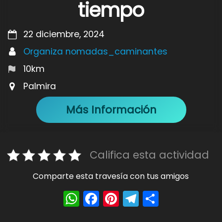
tiempo
22 diciembre, 2024
Organiza nomadas_caminantes
10km
Palmira
Más Información
Califica esta actividad
Comparte esta travesía con tus amigos
W
F
Pi
T
S
h
a
nt
el
h