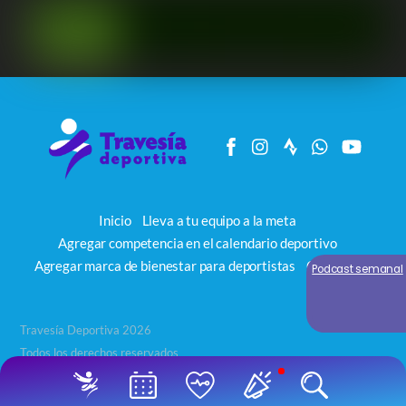
Inicio
Lleva a tu equipo a la meta
Agregar competencia en el calendario deportivo
Agregar marca de bienestar para deportistas
Contacto
Podcast semanal
Travesía Deportiva 2026
Todos los derechos reservados
Back