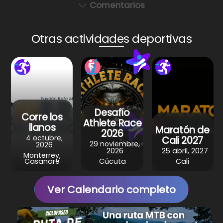
a
c
er
e
ar
Comentarios
ts
e
e
gr
e
A
b
st
a
Otras actividades deportivas
p
o
m
p
o
k
Desafío
Corre los
Athlete Race
llanos
Maratón de
2026
4 octubre,
Cali 2027
29 noviembre,
2026
2026
25 abril, 2027
Monterrey,
Casanare
Cúcuta
Cali
Ver Calendario completo