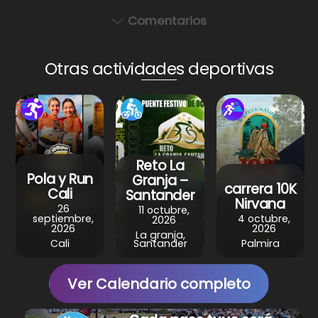
h
a
nt
el
h
a
c
er
e
ar
Comentarios
ts
e
e
gr
e
A
b
st
a
Otras actividades deportivas
p
o
m
p
o
k
Reto La
Pola y Run
Granja –
carrera 10K
Cali
Santander
Nirvana
26
11 octubre,
septiembre,
4 octubre,
2026
2026
2026
La granja,
Cali
Santander
Palmira
Ver Calendario completo