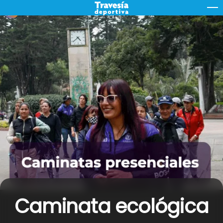
Skip
M
to
content
Caminata ecológica