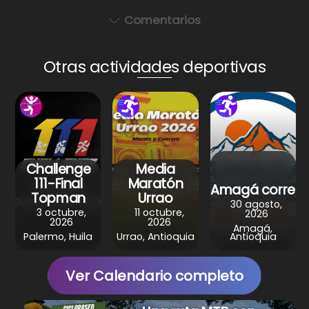
h
a
nt
el
h
a
c
er
e
ar
Comentarios
ts
e
e
gr
e
A
b
st
a
Otras actividades deportivas
p
o
m
p
o
k
Challenge
Media
111-Final
Maratón
Amagá corre
Topman
Urrao
30 agosto,
3 octubre,
11 octubre,
2026
2026
2026
Amagá,
Palermo, Huila
Urrao, Antioquia
Antioquia
Ver Calendario completo