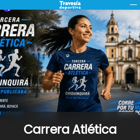
Skip
M
to
content
Carrera Atlética