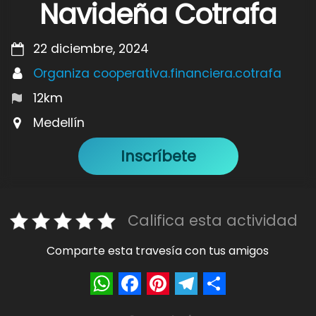
Navideña Cotrafa
22 diciembre, 2024
Organiza cooperativa.financiera.cotrafa
12km
Medellín
Inscríbete
Califica esta actividad
Comparte esta travesía con tus amigos
W
F
P
T
S