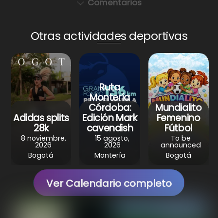
Comentarios
h
a
i
e
h
a
c
n
l
a
Otras actividades deportivas
t
e
t
e
r
s
b
e
g
e
A
o
r
r
p
o
e
a
Ruta
p
k
s
m
Montería
Córdoba:
Mundialito
t
Adidas splits
Edición Mark
Femenino
28k
cavendish
Fútbol
8 noviembre,
15 agosto,
To be
2026
2026
announced
Bogotá
Montería
Bogotá
Ver Calendario completo