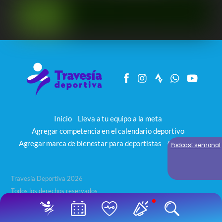
Inicio
Lleva a tu equipo a la meta
Agregar competencia en el calendario deportivo
Agregar marca de bienestar para deportistas
Contacto
Podcast semanal
Travesía Deportiva 2026
Todos los derechos reservados
Back