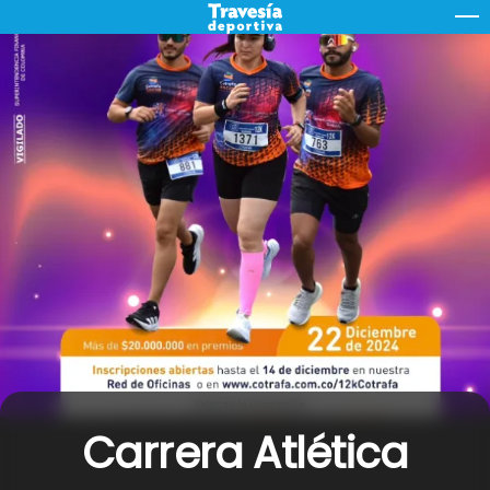
Skip
M
to
content
Carrera Atlética