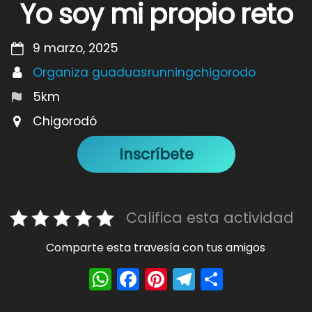
Yo soy mi propio reto
9 marzo, 2025
Organiza guaduasrunningchigorodo
5km
Chigorodó
Inscríbete
Califica esta actividad
Comparte esta travesía con tus amigos
W
F
Pi
T
S
h
a
nt
el
h