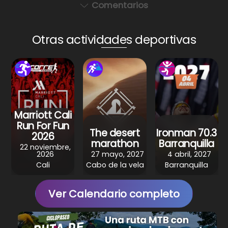
a
c
er
e
ar
Comentarios
ts
e
e
gr
e
A
b
st
a
Otras actividades deportivas
p
o
m
p
o
k
Marriott Cali
Run For Fun
The desert
Ironman 70.3
2026
marathon
Barranquilla
22 noviembre,
2026
27 mayo, 2027
4 abril, 2027
Cali
Cabo de la vela
Barranquilla
Ver Calendario completo