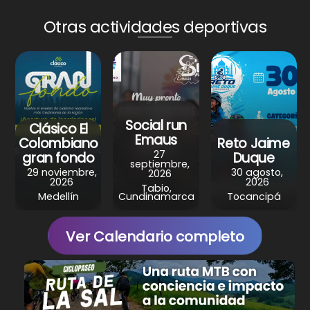
a
c
n
l
a
Otras actividades deportivas
t
e
t
e
r
s
b
e
g
e
A
o
r
r
p
o
e
a
p
k
s
m
Social run
Clásico El
t
Emaus
Colombiano
Reto Jaime
27
gran fondo
Duque
septiembre,
29 noviembre,
30 agosto,
2026
2026
2026
Tabio,
Medellín
Cundinamarca
Tocancipá
Ver Calendario completo