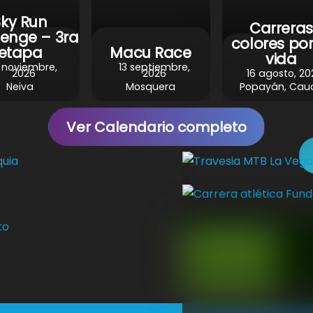
Sky Run
Carreras
lenge – 3ra
colores por
etapa
Macu Race
vida
 noviembre,
13 septiembre,
2026
2026
16 agosto, 20
Neiva
Mosquera
Popayán, Cau
I
Ver Calendario completo