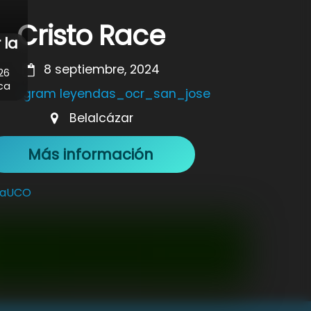
Cristo Race
 la
8 septiembre, 2024
26
ca
nstagram leyendas_ocr_san_jose
Belalcázar
Más información