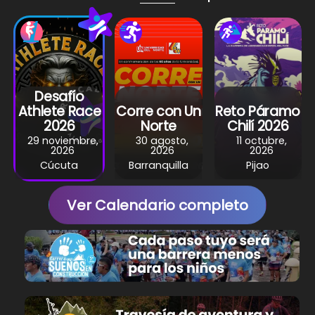
p
o
m
p
o
k
Desafío
Athlete Race
Corre con Un
Reto Páramo
2026
Norte
Chilí 2026
29 noviembre,
30 agosto,
11 octubre,
2026
2026
2026
Cúcuta
Barranquilla
Pijao
Ver Calendario completo