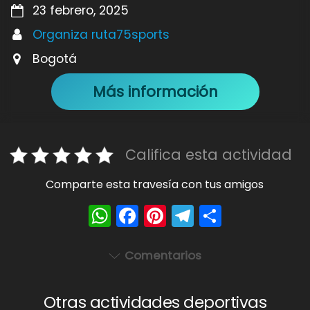
23 febrero, 2025
Organiza ruta75sports
Bogotá
Más información
Califica esta actividad
Comparte esta travesía con tus amigos
W
F
Pi
T
S
h
a
nt
el
h
a
c
er
e
ar
Comentarios
ts
e
e
gr
e
A
b
st
a
Otras actividades deportivas