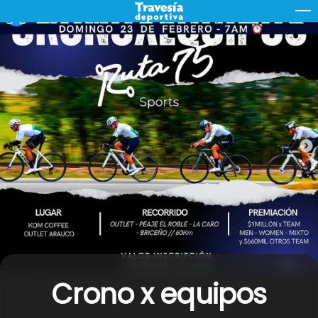
Skip
M
to
content
Crono x equipos