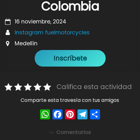
Colombia
16 noviembre, 2024
Instagram fuelmotorcycles
Medellín
Inscríbete
Califica esta actividad
Comparte esta travesía con tus amigos
W
F
Pi
T
S
h
a
nt
el
h
a
c
er
e
ar
Comentarios