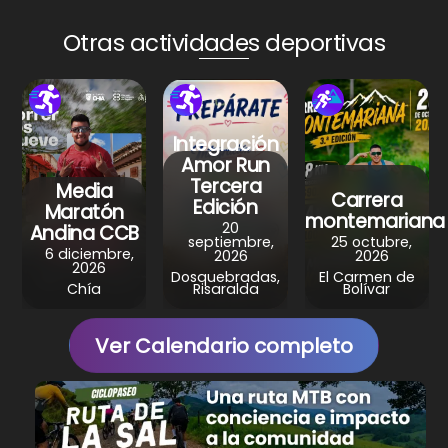
ts
e
e
gr
e
A
b
st
a
Otras actividades deportivas
p
o
m
p
o
k
Integración
Amor Run
Tercera
Media
Carrera
Edición
Maratón
montemariana
20
Andina CCB
septiembre,
25 octubre,
6 diciembre,
2026
2026
2026
Dosquebradas,
El Carmen de
Chía
Risaralda
Bolívar
Ver Calendario completo