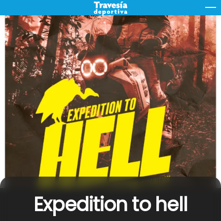
Skip
M
to
content
Expedition to hell