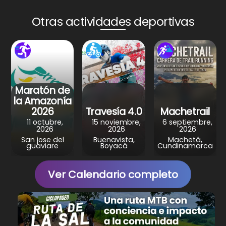
ts
e
e
gr
e
A
b
st
a
Otras actividades deportivas
p
o
m
p
o
k
Maratón de
la Amazonía
2026
Travesía 4.0
Machetrail
11 octubre,
15 noviembre,
6 septiembre,
2026
2026
2026
San jose del
Buenavista,
Machetá,
guaviare
Boyacá
Cundinamarca
Ver Calendario completo