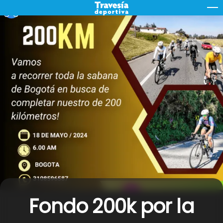
Skip
M
to
content
Fondo 200k por la