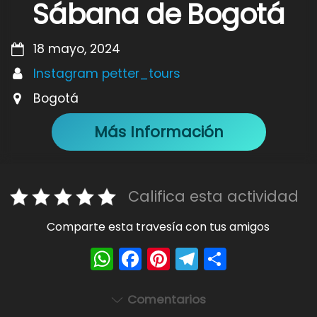
Sábana de Bogotá
18 mayo, 2024
Instagram petter_tours
Bogotá
Más Información
Califica esta actividad
Comparte esta travesía con tus amigos
W
F
Pi
T
S
h
a
nt
el
h
a
c
er
e
ar
Comentarios