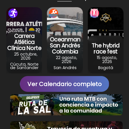
p
o
m
p
o
k
Carrera
Oceanman
Atlética
San Andrés
The hybrid
Clínica Norte
Colombia
race fest
25 octubre,
22 agosto,
15 agosto,
2026
2026
2026
Cúcuta, Norte
de Santander
San Andrés
Bogotá
Ver Calendario completo