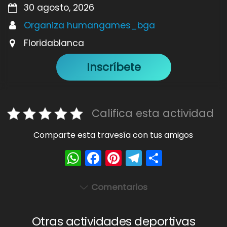
30 agosto, 2026
Organiza humangames_bga
Floridablanca
Inscríbete
Califica esta actividad
Comparte esta travesía con tus amigos
W
F
Pi
T
S
h
a
nt
el
h
a
c
er
e
ar
Comentarios
ts
e
e
gr
e
A
b
st
a
Otras actividades deportivas