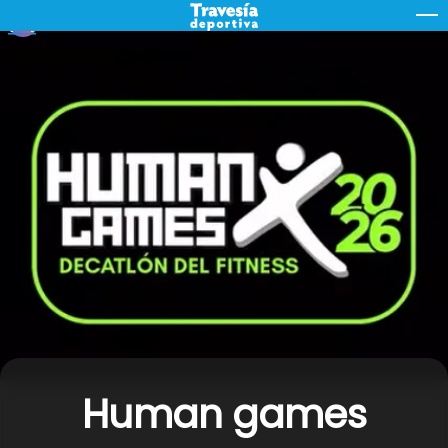
Skip
M
to
content
Human games