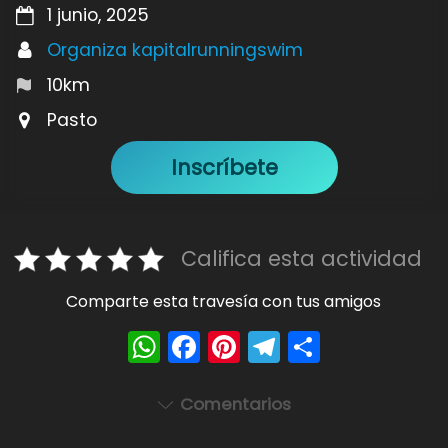
1 junio, 2025
Organiza kapitalrunningswim
10km
Pasto
Inscríbete
Califica esta actividad
Comparte esta travesía con tus amigos
W
F
Pi
T
S
h
a
nt
el
h
a
c
er
e
ar
Comentarios
ts
e
e
gr
e