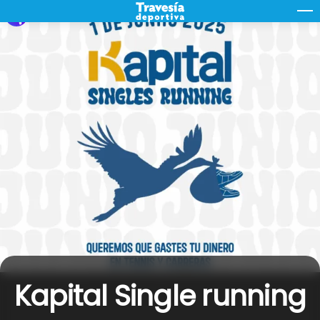
Skip
M
to
content
Kapital Single running