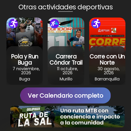
A
b
st
a
Otras actividades deportivas
p
o
m
p
o
k
Pola y Run
Carrera
Corre con Un
Buga
Cóndor Trail
Norte
7 noviembre,
11 octubre,
30 agosto,
2026
2026
2026
Buga
Murillo
Barranquilla
Ver Calendario completo