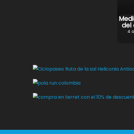
Medi
del
4 o