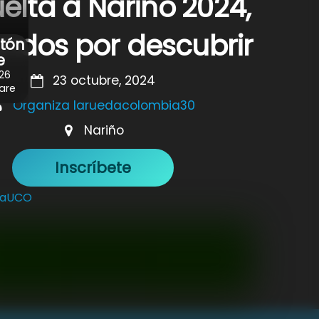
uelta a Nariño 2024,
ndos por descubrir
tón
e
026
23 octubre, 2024
are
Organiza laruedacolombia30
Nariño
Inscríbete