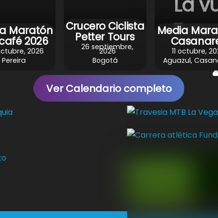
La v
5 mu
Crucero Ciclista
a Maratón
Media Mara
Petter Tours
 café 2026
Casanar
26 septiembre,
ctubre, 2026
2026
11 octubre, 2
Pereira
Bogotá
Aguazul, Casan
Ver Calendario completo