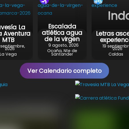
k
Ind
Escalada
avesía La
atlética agua
 Aventura
Letras asc
de la virgen
MTB
experienc
9 agosto, 2026
 septiembre,
19 septiembr
2026
2026
Ocaña, Nte de
La Vega
Santander
Caldas
Ver Calendario completo