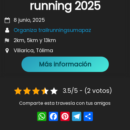
running 2025
8 junio, 2025
Organiza trailrunningsumapaz
2km, 5km y 13km
Villarica, Tólima
Más información
3.5/5 - (2 votos)
Comparte esta travesía con tus amigos
W
F
Pi
T
S
h
a
nt
el
h