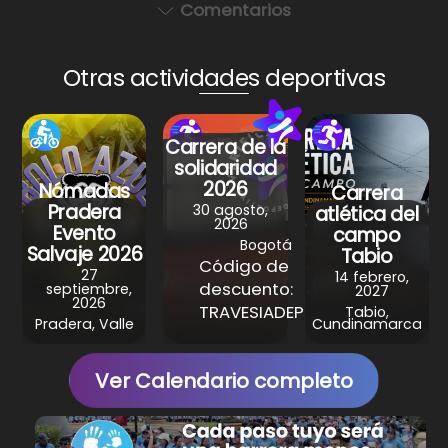
a
c
er
e
ar
Comentarios
ts
e
e
gr
e
A
b
st
a
Otras actividades deportivas
p
o
m
p
o
Carrera de la
k
solidaridad
2026
Nómadas
Carrera
Pradera
30 agosto,
atlética del
2026
Evento
campo
Bogotá
Salvaje 2026
Tabio
Código de
27
14 febrero,
descuento:
septiembre,
2027
2026
TRAVESIADEPORTIVA
Tabio,
Pradera, Valle
Cundinamarca
Ver Calendario completo