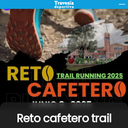
Skip
M
to
content
Reto cafetero trail