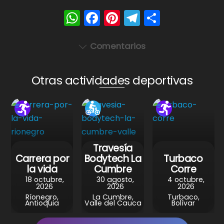
W
F
Pi
T
S
h
a
nt
el
h
a
c
er
e
ar
Comentarios
ts
e
e
gr
e
A
b
st
a
Otras actividades deportivas
p
o
m
p
o
k
Travesía
Carrera por
Bodytech La
Turbaco
la vida
Cumbre
Corre
18 octubre,
30 agosto,
4 octubre,
2026
2026
2026
Ríonegro,
La Cumbre,
Turbaco,
Antioquia
Valle del Cauca
Bolívar