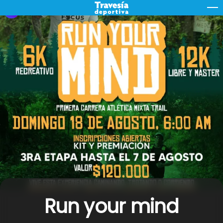
Skip
M
to
content
Run your mind