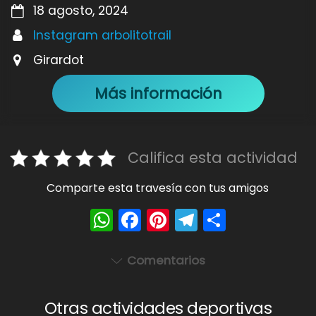
18 agosto, 2024
Instagram arbolitotrail
Girardot
Más información
Califica esta actividad
Comparte esta travesía con tus amigos
W
F
Pi
T
S
h
a
nt
el
h
a
c
er
e
ar
Comentarios
ts
e
e
gr
e
A
b
st
a
Otras actividades deportivas