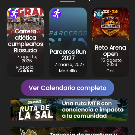
p
o
m
p
o
k
Carrera
atlética
cumpleaños
Reto Arena
Riosucio
Parceros Run
open
7 agosto,
2027
15 agosto,
2026
7 marzo, 2027
2026
Riosucio,
Caldas
Medellín
Cali
Ver Calendario completo