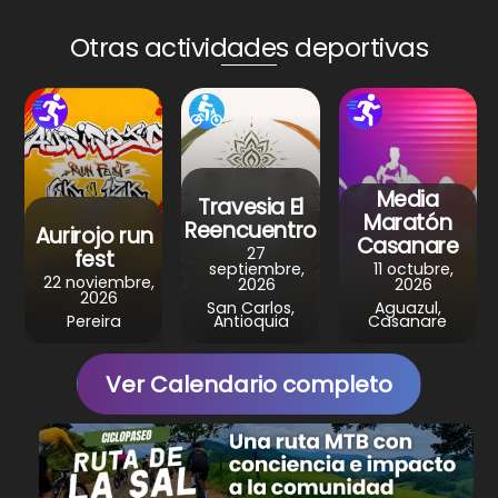
ts
e
e
gr
e
A
b
st
a
Otras actividades deportivas
p
o
m
p
o
k
Media
Travesia El
Maratón
Reencuentro
Aurirojo run
Casanare
27
fest
septiembre,
11 octubre,
22 noviembre,
2026
2026
2026
San Carlos,
Aguazul,
Pereira
Antioquia
Casanare
Ver Calendario completo