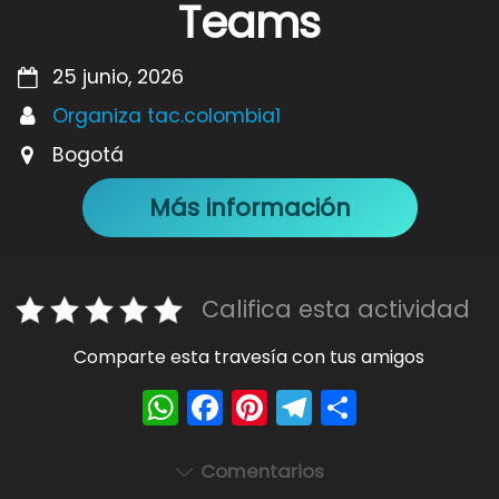
Teams
25 junio, 2026
Organiza tac.colombia1
Bogotá
Más información
Califica esta actividad
Comparte esta travesía con tus amigos
W
F
Pi
T
S
h
a
nt
el
h
a
c
er
e
ar
Comentarios