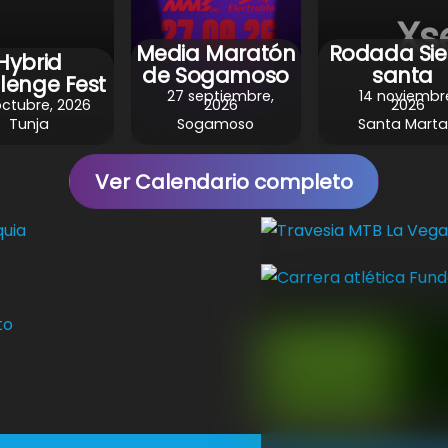
Xse
Media Maratón
Rodada Sie
Hybrid
de Sogamoso
santa
lenge Fest
27 septiembre,
14 noviembr
octubre, 2026
2026
2026
Tunja
Sogamoso
Santa Marta
Ver Calendario completo