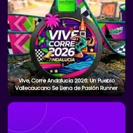
p
o
k
Vive, Corre Andalucía 2026: Un Pueblo
Vallecaucano Se Llena de Pasión Runner