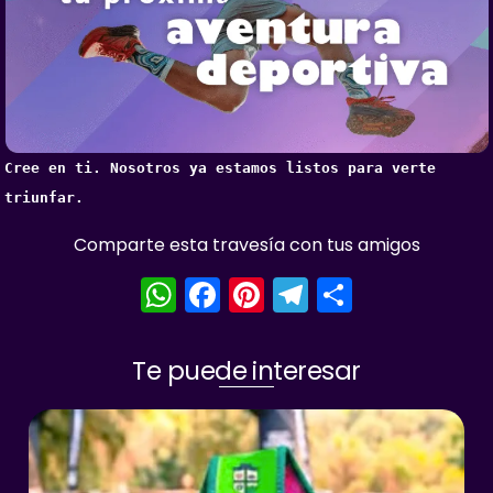
Cree en ti. Nosotros ya estamos listos para verte 
triunfar.
Comparte esta travesía con tus amigos
W
F
Pi
T
S
h
a
nt
el
h
a
c
er
e
ar
Te puede interesar
ts
e
e
gr
e
A
b
st
a
p
o
m